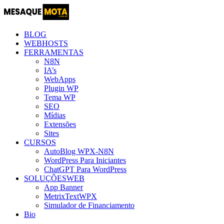
BLOG
WEBHOSTS
FERRAMENTAS
N8N
IA’s
WebApps
Plugin WP
Tema WP
SEO
Mídias
Extensões
Sites
CURSOS
AutoBlog WPX-N8N
WordPress Para Iniciantes
ChatGPT Para WordPress
SOLUÇÕESWEB
App Banner
MetrixTextWPX
Simulador de Financiamento
Bio