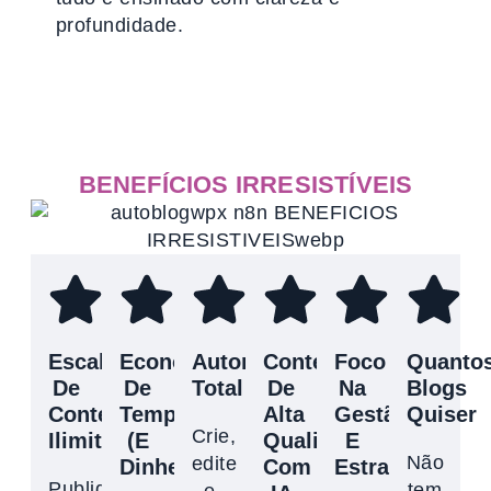
profundidade.
BENEFÍCIOS IRRESISTÍVEIS
Escala
Economia
Autonomia
Conteúdo
Foco
Quanto
De
De
Total
De
Na
Blogs
Conteúdo
Tempo
Alta
Gestão
Quiser
Crie,
Ilimitada
(E
Qualidade
E
Não
edite
Dinheiro)
Com
Estratégia
Publique
tem
e