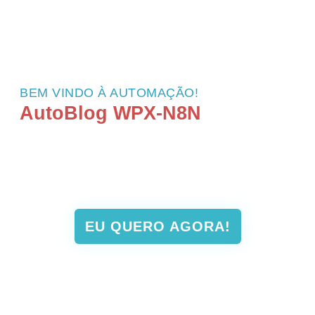
BEM VINDO À AUTOMAÇÃO!
AutoBlog WPX-N8N
Domine a Automação de Blogs WordPress
com N8N e IA do Zero e nunca mais gaste
tempo criando conteúdo, apenas gerenciando
e escalando seu negócio.
EU QUERO AGORA!