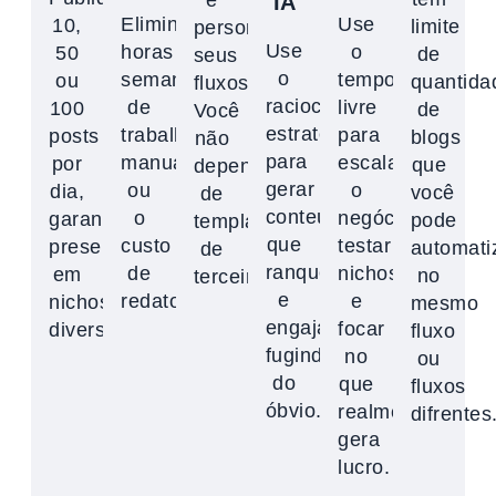
IA
Elimine
Use
10,
limite
personalize
Use
horas
o
50
de
seus
o
semanais
tempo
ou
quantida
fluxos.
raciocínio
de
livre
100
de
Você
estratégico
trabalho
para
posts
blogs
não
para
manual
escalar
por
que
depende
gerar
ou
o
dia,
você
de
conteúdo
o
negócio,
garantindo
pode
templates
que
custo
testar
presença
automati
de
ranqueia
de
nichos
em
no
terceiros.
e
redatores.
e
nichos
mesmo
engaja,
focar
diversos.
fluxo
fugindo
no
ou
do
que
fluxos
óbvio.
realmente
difrentes
gera
lucro.