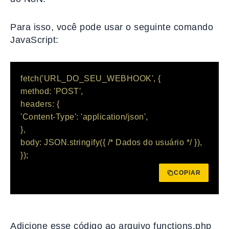
Para isso, você pode usar o seguinte comando
JavaScript:
fetch('URL_DO_SEU_WEBHOOK', {

method: 'POST',

headers: {

'Content-Type': 'application/json',

},

body: JSON.stringify({ /* Dados do usuário */ }),

});
COPIAR
Adicione esse código ao arquivo functions.php