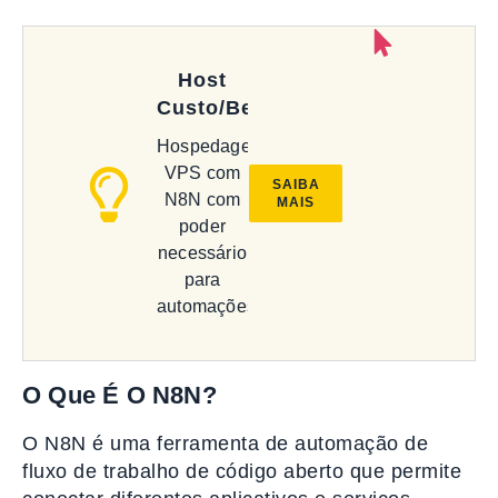
Host
Custo/Benefício
Hospedagem
VPS com
SAIBA
N8N com
MAIS
poder
necessário
para
automações
O Que É O N8N?
O N8N é uma ferramenta de automação de
fluxo de trabalho de código aberto que permite