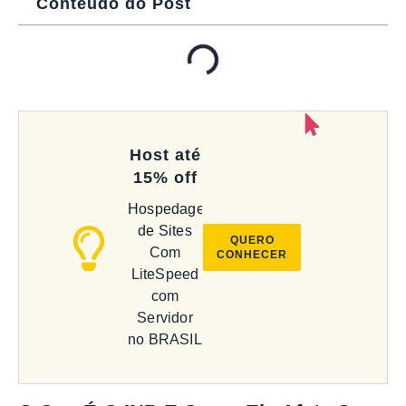
Conteúdo do Post
Host até
15% off
Hospedagem
de Sites
QUERO
Com
CONHECER
LiteSpeed
com
Servidor
no BRASIL