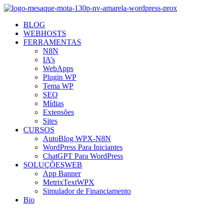
BLOG
WEBHOSTS
FERRAMENTAS
N8N
IA’s
WebApps
Plugin WP
Tema WP
SEO
Mídias
Extensões
Sites
CURSOS
AutoBlog WPX-N8N
WordPress Para Iniciantes
ChatGPT Para WordPress
SOLUÇÕESWEB
App Banner
MetrixTextWPX
Simulador de Financiamento
Bio