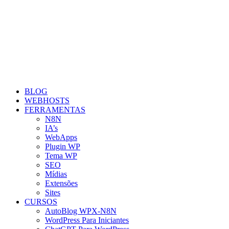
BLOG
WEBHOSTS
FERRAMENTAS
N8N
IA’s
WebApps
Plugin WP
Tema WP
SEO
Mídias
Extensões
Sites
CURSOS
AutoBlog WPX-N8N
WordPress Para Iniciantes