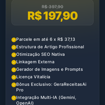
R$ 397,90
R$ 197,90
Parcele em até 6 x R$ 37,13
Estrutura de Artigo Profissional
Otimização SEO Nativa
Linkagem Externa
Gerador de Imagens e Prompts
Licença Vitalícia
Bônus Exclusivo: GeraReceitasAi
Pro
Integração Multi-IA (Gemini,
OpenAI)